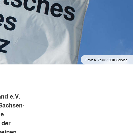
Foto: A. Zelck / DRK-Service…
nd e.V.
 Sachsen-
le
 der
seinen