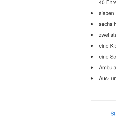
40 Ehre
sieben
sechs 
zwei st
eine K
eine Sc
Ambulan
Aus- un
St