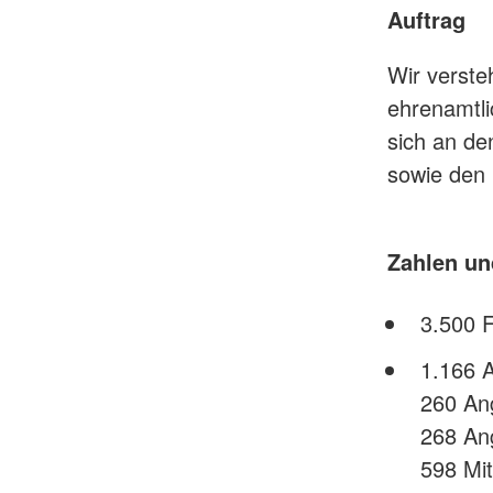
Auftrag
Wir versteh
ehrenamtli
sich an de
sowie den L
Zahlen un
3.500 F
1.166 A
260 An
268 A
598 Mi