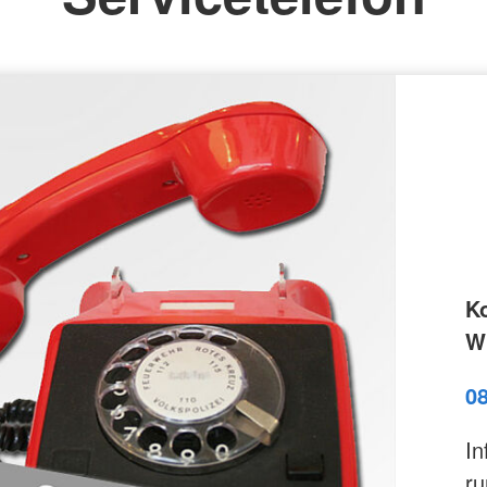
K
Wi
0
In
ru