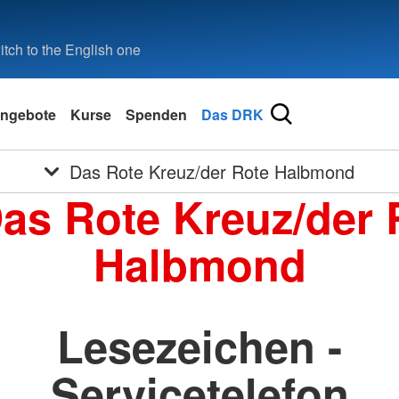
tch to the English one
ngebote
Kurse
Spenden
Das DRK
Das Rote Kreuz/der Rote Halbmond
Das Rote Kreuz/der 
Halbmond
Lesezeichen -
Servicetelefon