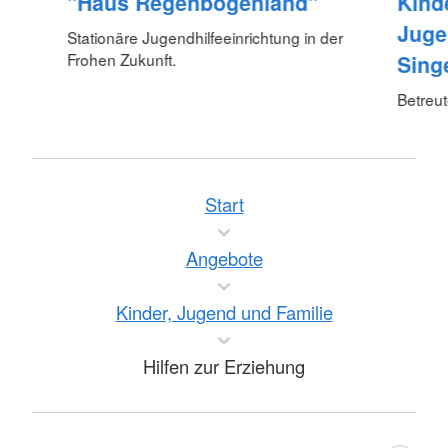
"Haus Regenbogenland"
Kind
Juge
Stationäre Jugendhilfeeinrichtung in der
Frohen Zukunft.
Sing
Betreu
Start
Angebote
Kinder, Jugend und Familie
Hilfen zur Erziehung