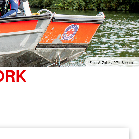
Foto: A. Zelck / DRK-Service…
 DRK