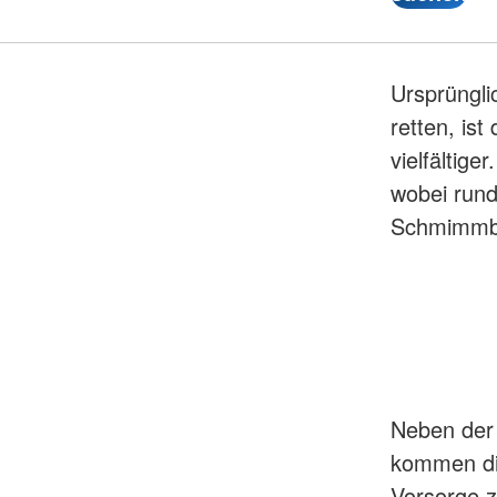
Ursprüngli
retten, is
vielfältige
wobei rund
Schmimmbä
Neben der 
kommen die
Vorsorge z