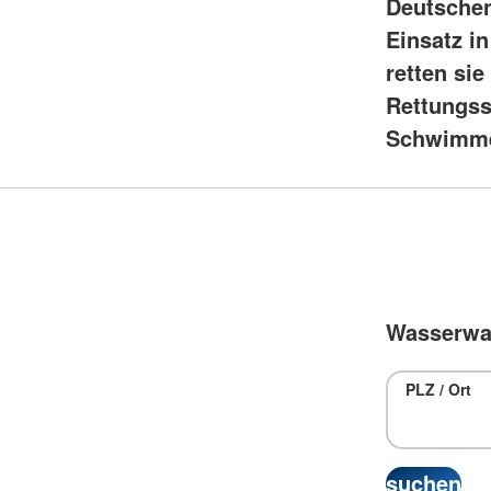
Deutschen
Einsatz i
retten si
Rettungss
Schwimme
Wasserwac
PLZ / Ort