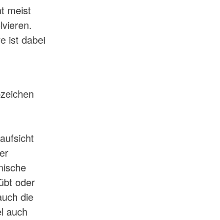
t meist
lvieren.
e ist dabei
bzeichen
aufsicht
er
nische
übt oder
auch die
el auch