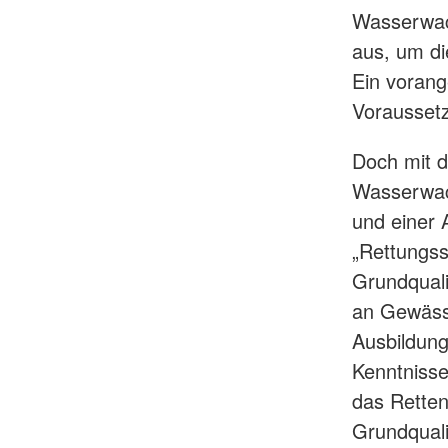
Wasserwach
aus, um di
Ein vorange
Vorausset
Doch mit 
Wasserwach
und einer 
„Rettungss
Grundquali
an Gewässe
Ausbildung
Kenntnisse
das Retten
Grundquali