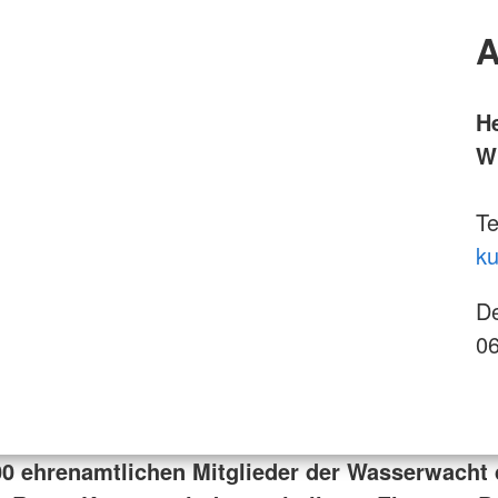
A
H
W
Te
ku
De
06
00 ehrenamtlichen Mitglieder der Wasserwacht