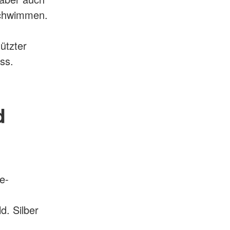
schwimmen.
ützter
ss.
d
e-
d. Silber