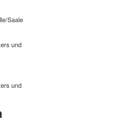
le/Saale
ters und
ters und
n