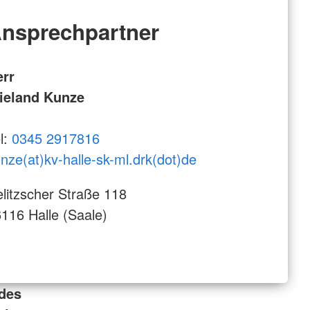
nsprechpartner
err
ieland Kunze
l:
0345 2917816
nze(at)kv-halle-sk-ml.drk(dot)de
litzscher Straße 118
116 Halle (Saale)
 des