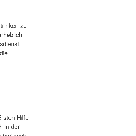
trinken zu
rheblich
sdienst,
die
d
rsten Hilfe
 in der
 aber auch