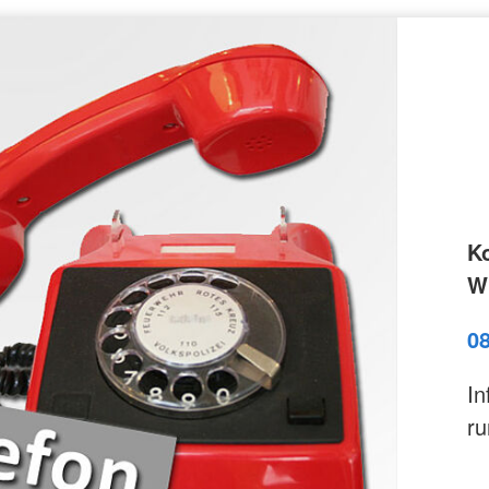
K
Wi
0
In
ru