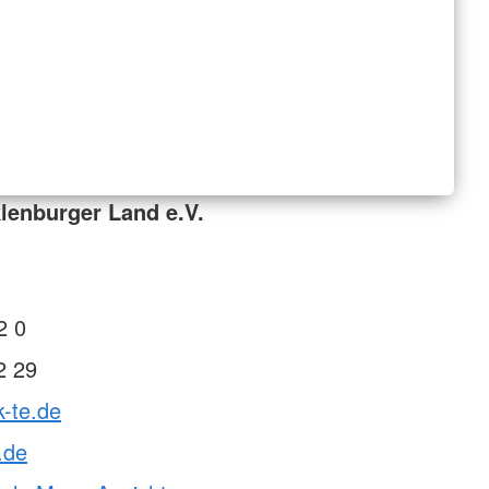
lenburger Land e.V.
2 0
2 29
k-te.de
.de