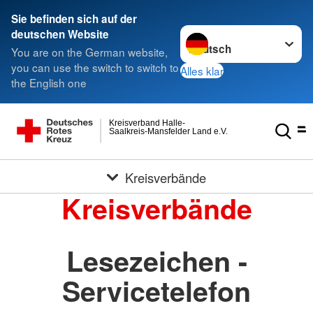
Sie befinden sich auf der
Sprache wechseln zu
deutschen Website
You are on the German website,
you can use the switch to switch to
Alles klar
the English one
Kreisverband Halle-
Saalkreis-Mansfelder Land e.V.
Kreisverbände
Kreisverbände
Lesezeichen -
Servicetelefon