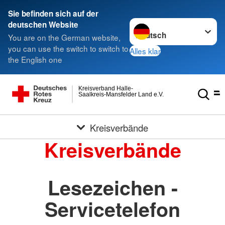
Sie befinden sich auf der
Sprache wechseln zu
deutschen Website
You are on the German website,
you can use the switch to switch to
Alles klar
the English one
Kreisverband Halle-
Saalkreis-Mansfelder Land e.V.
Kreisverbände
Kreisverbände
Lesezeichen -
Servicetelefon