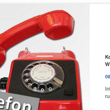
K
Wi
0
In
ru